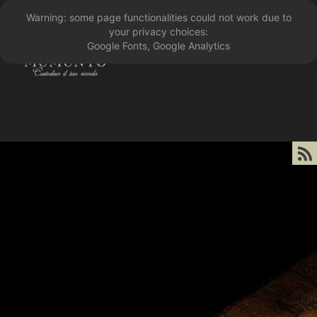
Warning: some page functionalities could not work due to
󰁖
your privacy choices:
Google Fonts, Google Analytics
󰀰