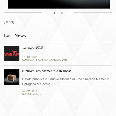
󰁕
󰁒
[/slider]
Last News
Tanexpo 2018
3 APRIL 2018
COMMENTS OFF
ON TANEXPO 2018
Il nuovo sito Memento è in linea!
È stato pubblicato il nuovo sito web di urne cinerarie Memento.
Il progetto si è posto
14 MAY 2013
NO COMMENTS